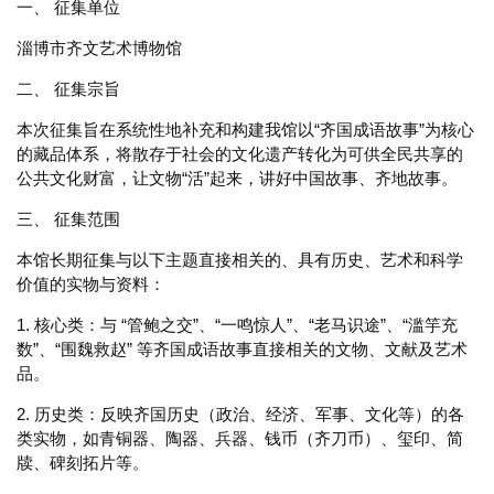
一、 征集单位
淄博市齐文艺术博物馆
二、 征集宗旨
本次征集旨在系统性地补充和构建我馆以“齐国成语故事”为核心
的藏品体系，将散存于社会的文化遗产转化为可供全民共享的
公共文化财富，让文物“活”起来，讲好中国故事、齐地故事。
三、 征集范围
本馆长期征集与以下主题直接相关的、具有历史、艺术和科学
价值的实物与资料：
1. 核心类：与 “管鲍之交”、“一鸣惊人”、“老马识途”、“滥竽充
数”、“围魏救赵” 等齐国成语故事直接相关的文物、文献及艺术
品。
2. 历史类：反映齐国历史（政治、经济、军事、文化等）的各
类实物，如青铜器、陶器、兵器、钱币（齐刀币）、玺印、简
牍、碑刻拓片等。