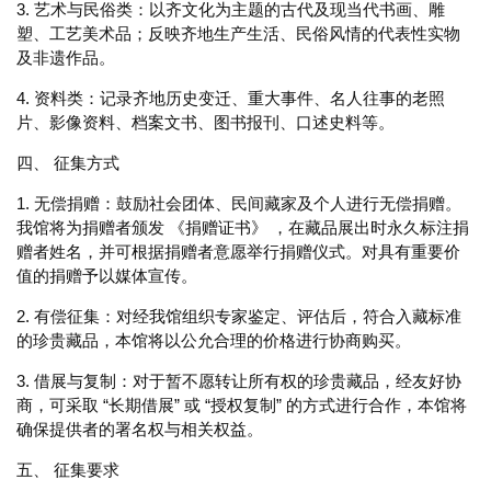
3. 艺术与民俗类：以齐文化为主题的古代及现当代书画、雕
塑、工艺美术品；反映齐地生产生活、民俗风情的代表性实物
及非遗作品。
4. 资料类：记录齐地历史变迁、重大事件、名人往事的老照
片、影像资料、档案文书、图书报刊、口述史料等。
四、 征集方式
1. 无偿捐赠：鼓励社会团体、民间藏家及个人进行无偿捐赠。
我馆将为捐赠者颁发 《捐赠证书》 ，在藏品展出时永久标注捐
赠者姓名，并可根据捐赠者意愿举行捐赠仪式。对具有重要价
值的捐赠予以媒体宣传。
2. 有偿征集：对经我馆组织专家鉴定、评估后，符合入藏标准
的珍贵藏品，本馆将以公允合理的价格进行协商购买。
3. 借展与复制：对于暂不愿转让所有权的珍贵藏品，经友好协
商，可采取 “长期借展” 或 “授权复制” 的方式进行合作，本馆将
确保提供者的署名权与相关权益。
五、 征集要求